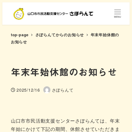
メ
イ
MENU
ン
コ
top-page
さぽらんてからのお知らせ
年末年始休館の
ン
お知らせ
テ
ン
ツ
年末年始休館のお知らせ
へ
移
動
2025/12/16
さぽらんて
投稿日
著
者
山口市市民活動支援センターさぽらんては、年末
年始にかけて下記の期間、休館させていただきま