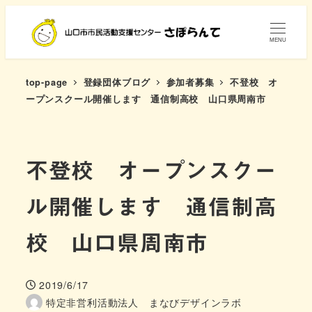
メ
イ
MENU
ン
コ
top-page
登録団体ブログ
参加者募集
不登校 オ
ン
ープンスクール開催します 通信制高校 山口県周南市
テ
ン
ツ
不登校 オープンスクー
へ
移
ル開催します 通信制高
動
校 山口県周南市
2019/6/17
投稿日
特定非営利活動法人 まなびデザインラボ
著