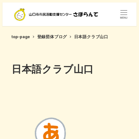
メ
イ
MENU
ン
コ
top-page
登録団体ブログ
日本語クラブ山口
ン
テ
ン
日本語クラブ山口
ツ
へ
移
動