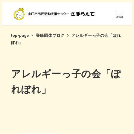
メ
イ
MENU
ン
コ
top-page
登録団体ブログ
アレルギーっ子の会「ぽれ
ン
ぽれ」
テ
ン
ツ
アレルギーっ子の会「ぽ
へ
移
れぽれ」
動