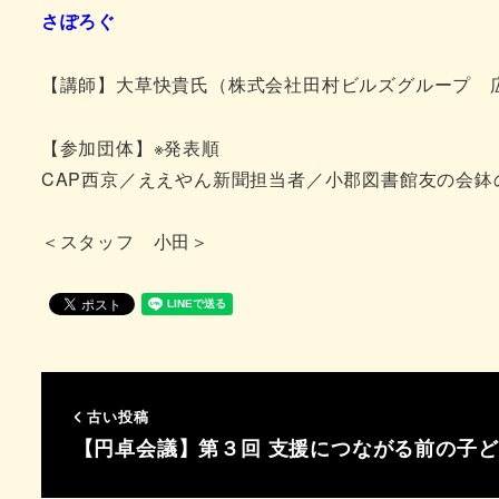
さぽろぐ
【講師】大草快貴氏（株式会社田村ビルズグループ 
【参加団体】※発表順
CAP西京／ええやん新聞担当者／小郡図書館友の会鉢
＜スタッフ 小田＞
古い投稿
【円卓会議】第３回 支援につながる前の子