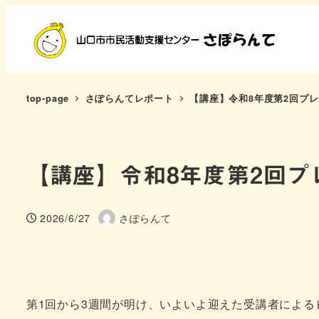
メ
イ
ン
コ
ン
top-page
さぽらんてレポート
【講座】令和8年度第2回プ
テ
ン
ツ
【講座】令和8年度第2回
へ
移
動
2026/6/27
さぽらんて
投稿日
著
者
第1回から3週間が明け、いよいよ迎えた受講者によ